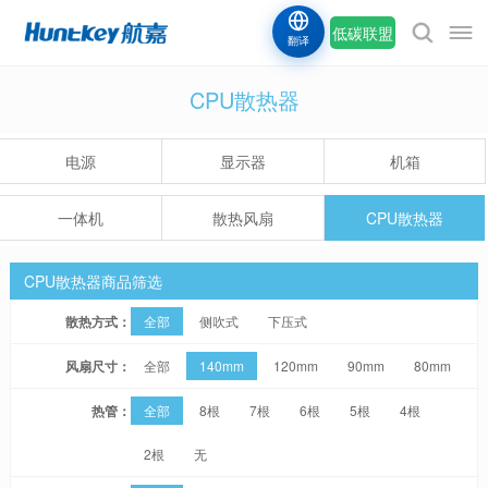
低碳联盟
翻译
CPU散热器
电源
显示器
机箱
一体机
散热风扇
CPU散热器
CPU散热器商品筛选
散热方式：
全部
侧吹式
下压式
风扇尺寸：
全部
140mm
120mm
90mm
80mm
热管：
全部
8根
7根
6根
5根
4根
2根
无