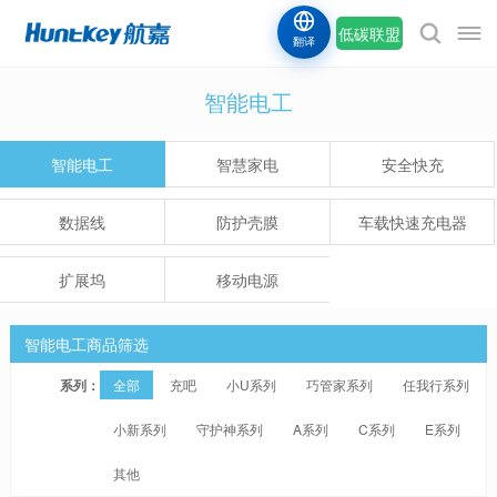
低碳联盟
翻译
智能电工
智能电工
智慧家电
安全快充
数据线
防护壳膜
车载快速充电器
扩展坞
移动电源
智能电工商品筛选
系列：
全部
充吧
小U系列
巧管家系列
任我行系列
小新系列
守护神系列
A系列
C系列
E系列
其他