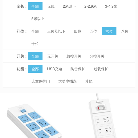
全长：
全部
无线
2米以下
2-2.9米
3-4.9米
5米以上
孔位：
全部
三位及以下
四位
五位
六位
八位
十位
开关：
全部
无开关
总控开关
分控开关
功能：
全部
USB充电
防雷保护
过载保护
儿童保护门
大功率插座
其他