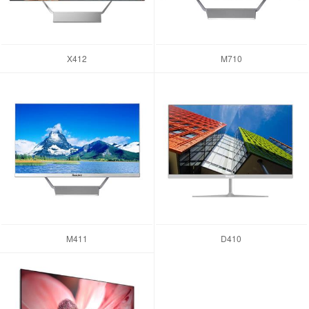
X412
M710
M411
D410