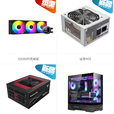
GX360R黑鳍鲨
猛擎955