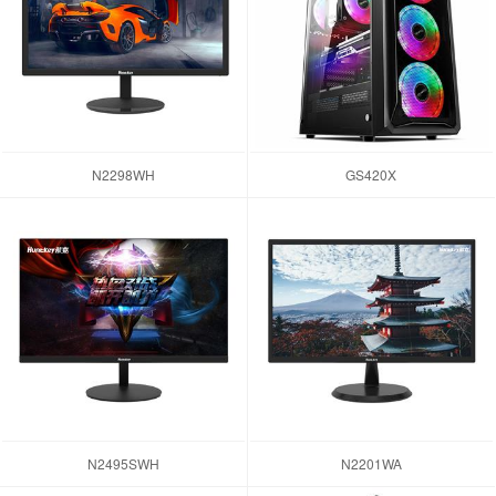
N2298WH
GS420X
N2495SWH
N2201WA