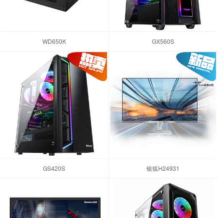
WD650K
GX560S
GS420S
银狐H24931