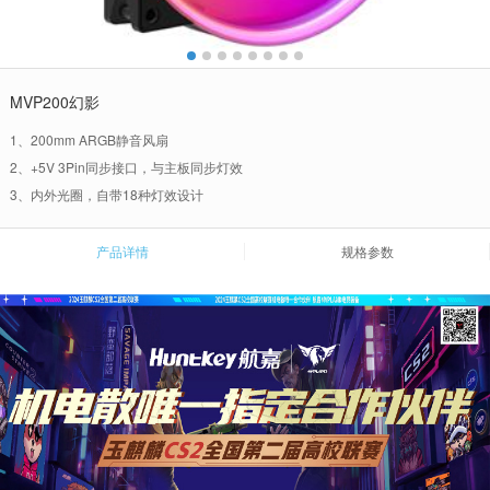
MVP200幻影
1、200mm ARGB静音风扇
2、+5V 3Pin同步接口，与主板同步灯效
3、内外光圈，自带18种灯效设计
产品详情
规格参数