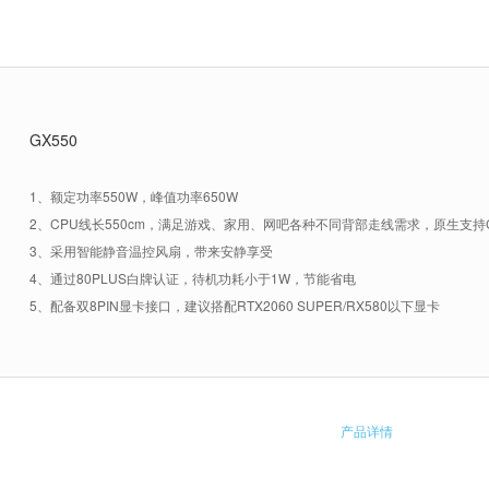
GX550
1、额定功率550W，峰值功率650W
2、CPU线长550cm，满足游戏、家用、网吧各种不同背部走线需求，原生支持CPU
3、采用智能静音温控风扇，带来安静享受
4、通过80PLUS白牌认证，待机功耗小于1W，节能省电
5、配备双8PIN显卡接口，建议搭配RTX2060 SUPER/RX580以下显卡
产品详情