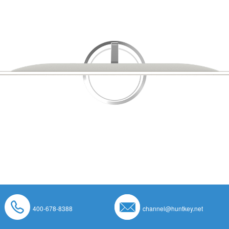
400-678-8388
channel@huntkey.net