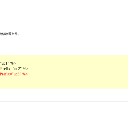
地修改源文件。
"uc1" %>
