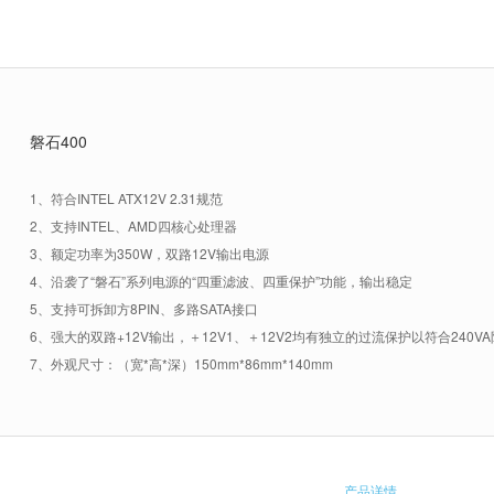
磐石400
1、符合INTEL ATX12V 2.31规范
2、支持INTEL、AMD四核心处理器
3、额定功率为350W，双路12V输出电源
4、沿袭了“磐石”系列电源的“四重滤波、四重保护”功能，输出稳定
5、支持可拆卸方8PIN、多路SATA接口
6、强大的双路+12V输出，＋12V1、＋12V2均有独立的过流保护以符合240V
7、外观尺寸：（宽*高*深）150mm*86mm*140mm
产品详情