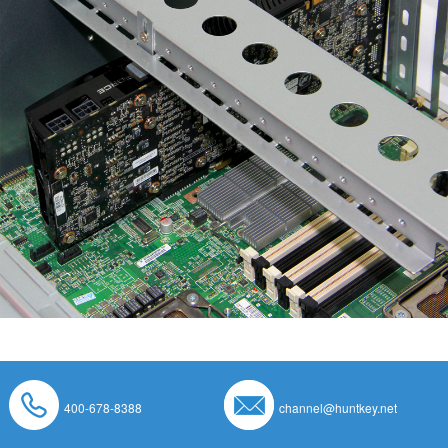
400-678-8388
channel@huntkey.net