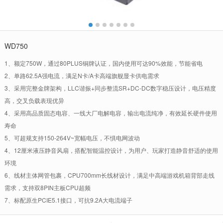
WD750
1、额定750W，通过80PLUS铜牌认证，国内使用可达90%效能，节能省电
2、单路62.5A强电流，满足N卡/A卡高端旗舰显卡供电需求
3、采用完整金牌架构，LLC谐振+同步整流SR+DC-DC数字稳压设计，电压精度
高，交叉负载表现优异
4、采用高品质固态电容、一线大厂电解电容，输出电流纯净，有效延长硬件使用
寿命
5、可超规支持150-264V~宽幅电压，不惧电网波动
4、12厘米液压静音风扇，搭配智能温控设计，为用户、玩家打造静音舒适的使用
环境
6、线材主体网管包裹，CPU700mm长线材设计，满足中高端游戏机箱背部走线
需求，支持双8PIN主板CPU超频
7、标配原生PCIE5.1接口，可抗9.2A大电流端子