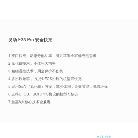
灵动 F35 Pro 安全快充
1.双口快充，动态分配功率，满足苹果全家桶充电需求
2.氮化镓技术，小体积大功率
3.精细温控技术，周全保护不伤机
4.多协议兼容， 支持UFCS协议的机型可快充
5.采用GaN（氮化镓）方案，减少体积，高效节能，低碳环保
6.支持UFCS、SCP/PPS协议的机型可快充
7.航嘉6大核心技术全兼容
产品详情