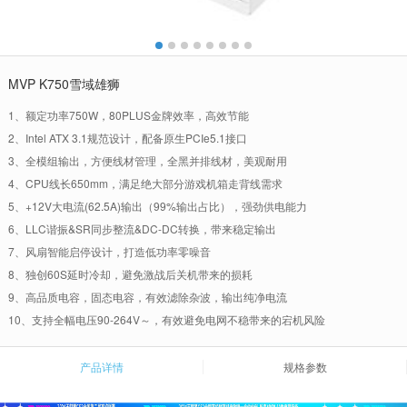
MVP K750雪域雄狮
1、额定功率750W，80PLUS金牌效率，高效节能
2、Intel ATX 3.1规范设计，配备原生PCIe5.1接口
3、全模组输出，方便线材管理，全黑并排线材，美观耐用
4、CPU线长650mm，满足绝大部分游戏机箱走背线需求
5、+12V大电流(62.5A)输出（99%输出占比），强劲供电能力
6、LLC谐振&SR同步整流&DC-DC转换，带来稳定输出
7、风扇智能启停设计，打造低功率零噪音
8、独创60S延时冷却，避免激战后关机带来的损耗
9、高品质电容，固态电容，有效滤除杂波，输出纯净电流
10、支持全幅电压90-264V～，有效避免电网不稳带来的宕机风险
产品详情
规格参数