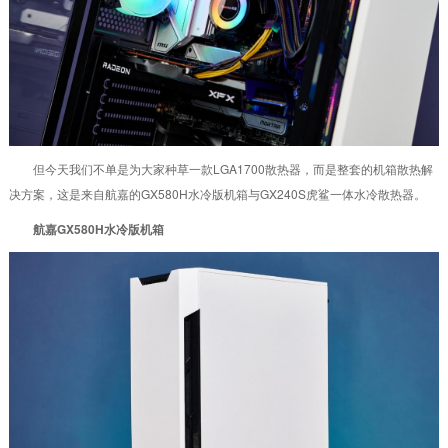
但今天我们不单是为大家种草一款LGA1700散热器，而是整套的机箱散热解
决方案，这是来自航嘉的GX580H水冷版机箱与GX240S虎鲨一体水冷散热器。
航嘉GX580H水冷版机箱