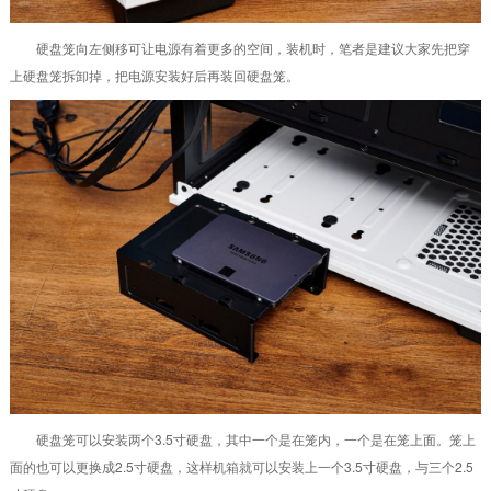
硬盘笼向左侧移可让电源有着更多的空间，装机时，笔者是建议大家先把穿
上硬盘笼拆卸掉，把电源安装好后再装回硬盘笼。
硬盘笼可以安装两个3.5寸硬盘，其中一个是在笼内，一个是在笼上面。笼上
面的也可以更换成2.5寸硬盘，这样机箱就可以安装上一个3.5寸硬盘，与三个2.5