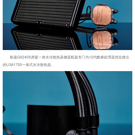
航嘉GX240S虎鲨一体水冷散热器侧是航嘉专门为12代酷睿处理器优化推出
的LGA1700一体式水冷散热器。