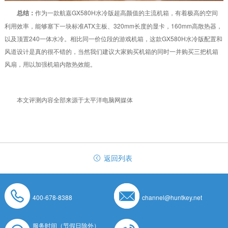
总结：
作为一款航嘉GX580H水冷版超高颜值的主流机箱，有着极高的空间
利用效率，能够塞下一块标准ATX主板、320mm长度的显卡，160mm高散热器，
以及顶置240一体水冷。相比同一价位段的游戏机箱，这款GX580H水冷版配置和
风道设计是真的很不错的，当然我们建议大家购买机箱的同时一并购买三把机箱
风扇，用以加强机箱内散热效能。
本文评测内容全部来源于太平洋电脑网媒体
返回列表
400-678-8388
channel@huntkey.net
服务时间（节假日除外）