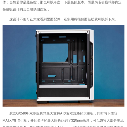
体；当然若你是黑色控，那也可以考虑一下黑色的版本。而最为吸引眼球那肯定
是磁吸设计的合页玻璃侧面板，
这设计不但可让大家看到里面配件，还实用得很侧面轻松就可以拆下来。
航嘉GX580H水冷版机箱最大支持ATX标准规格的大主板，同时向下兼容
MATX与ITX小板；并且显卡的最大限长达到了320mm长度，可以兼容大部分主流