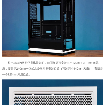
整个机箱的散热还是比较好的，前面板处可安装三个120mm or 140mm风
扇，顶部是240mm一体式水冷散热器安装位置（可装两个140mm风扇），背部是
一个120mm风扇位置。