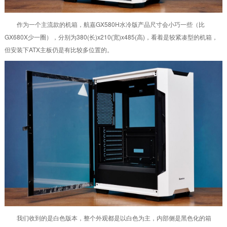
作为一个主流款的机箱，航嘉GX580H水冷版产品尺寸会小巧一些（比
GX680X少一圈），分别为380(长)x210(宽)x485(高)，看着是较紧凑型的机箱，
但安装下ATX主板仍是有比较多位置的。
我们收到的是白色版本，整个外观都是以白色为主，内部侧是黑色化的箱