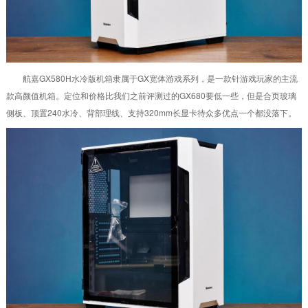
航嘉GX580H水冷版机箱隶属于GX宽体游戏系列，是一款针游戏玩家的主流
款高颜值机箱。定位和价格比我们之前评测过的GX680要低一些，但是合页玻璃
侧板、顶置240水冷、背部理线、支持320mm长显卡待众多优点一个都没落下。