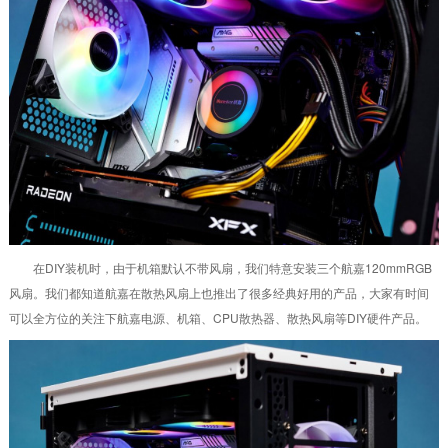
在DIY装机时，由于机箱默认不带风扇，我们特意安装三个航嘉120mmRGB
风扇。我们都知道航嘉在散热风扇上也推出了很多经典好用的产品，大家有时间
可以全方位的关注下航嘉电源、机箱、CPU散热器、散热风扇等DIY硬件产品。