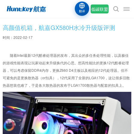
低碳联盟
翻译
高颜值机箱，航嘉GX580H水冷升级版评测
时间：2022-02-17
随着Intel最新12代酷睿处理器的发布，其出众的多任务处理性能，以及极佳
的游戏性能表现让玩家动起来升级换代的心思。想高性能比的更换12代酷睿处理
器，可以考虑保留DDR4内存，更换Z660 D4主板以及相应的12代处理器。但不
可避免的是更换散热器（or扣具），12代采用了全新的LGA1700，这让很多旧散
热器想装也难了，于是各大散热器的发布于LGA1700散热器与配套的扣具上。