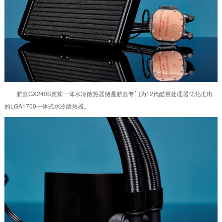
航嘉GX240S虎鲨一体水冷散热器侧是航嘉专门为12代酷睿处理器优化推出
的LGA1700一体式水冷散热器。