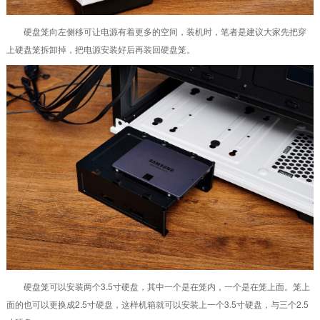
硬盘笼向左侧移可让电源有着更多的空间，装机时，笔者是建议大家先把穿
上硬盘笼拆卸掉，把电源安装好后再装回硬盘笼。
硬盘笼可以安装两个3.5寸硬盘，其中一个是在笼内，一个是在笼上面。笼上
面的也可以更换成2.5寸硬盘，这样机箱就可以安装上一个3.5寸硬盘，与三个2.5