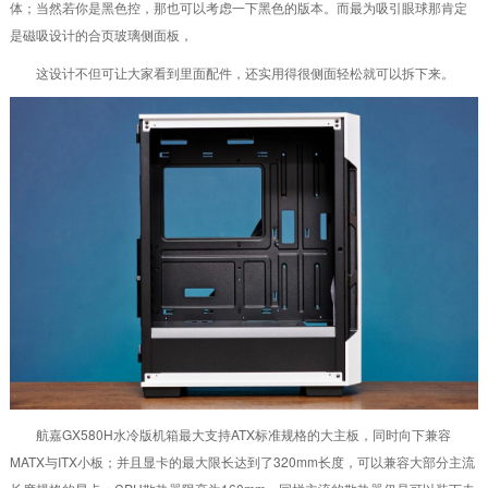
体；当然若你是黑色控，那也可以考虑一下黑色的版本。而最为吸引眼球那肯定
是磁吸设计的合页玻璃侧面板，
这设计不但可让大家看到里面配件，还实用得很侧面轻松就可以拆下来。
航嘉GX580H水冷版机箱最大支持ATX标准规格的大主板，同时向下兼容
MATX与ITX小板；并且显卡的最大限长达到了320mm长度，可以兼容大部分主流