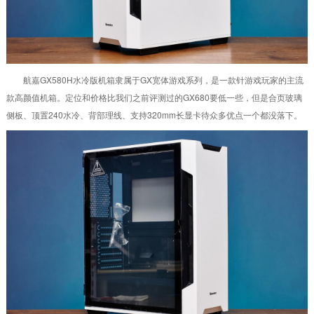
航嘉GX580H水冷版机箱隶属于GX宽体游戏系列，是一款针游戏玩家的主流
款高颜值机箱。定位和价格比我们之前评测过的GX680要低一些，但是合页玻璃
侧板、顶置240水冷、背部理线、支持320mm长显卡待众多优点一个都没落下。