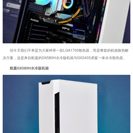
但今天我们不单是为大家种草一款LGA1700散热器，而是整套的机箱散热解
决方案，这是来自航嘉的GX580H水冷版机箱与GX240S虎鲨一体水冷散热器。
航嘉GX580H水冷版机箱