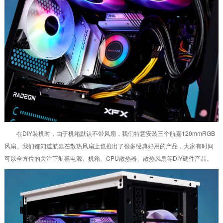
在DIY装机时，由于机箱默认不带风扇，我们特意安装三个航嘉120mmRGB
风扇。我们都知道航嘉在散热风扇上也推出了很多经典好用的产品，大家有时间
可以全方位的关注下航嘉电源、机箱、CPU散热器、散热风扇等DIY硬件产品。