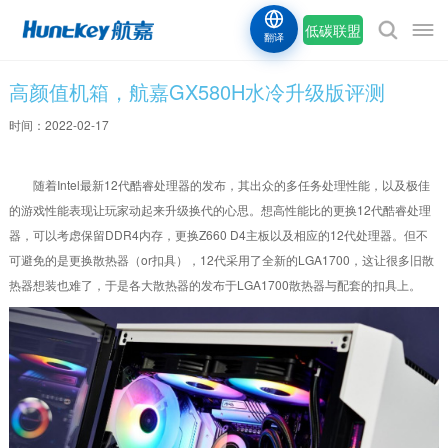
低碳联盟
翻译
高颜值机箱，航嘉GX580H水冷升级版评测
时间：2022-02-17
随着Intel最新12代酷睿处理器的发布，其出众的多任务处理性能，以及极佳
的游戏性能表现让玩家动起来升级换代的心思。想高性能比的更换12代酷睿处理
器，可以考虑保留DDR4内存，更换Z660 D4主板以及相应的12代处理器。但不
可避免的是更换散热器（or扣具），12代采用了全新的LGA1700，这让很多旧散
热器想装也难了，于是各大散热器的发布于LGA1700散热器与配套的扣具上。