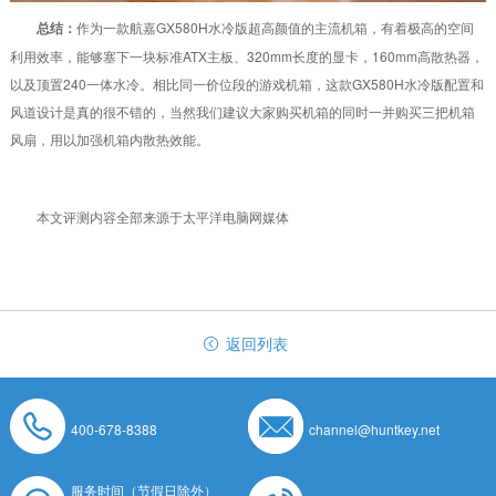
总结：
作为一款航嘉GX580H水冷版超高颜值的主流机箱，有着极高的空间
利用效率，能够塞下一块标准ATX主板、320mm长度的显卡，160mm高散热器，
以及顶置240一体水冷。相比同一价位段的游戏机箱，这款GX580H水冷版配置和
风道设计是真的很不错的，当然我们建议大家购买机箱的同时一并购买三把机箱
风扇，用以加强机箱内散热效能。
本文评测内容全部来源于太平洋电脑网媒体
返回列表
400-678-8388
channel@huntkey.net
服务时间（节假日除外）