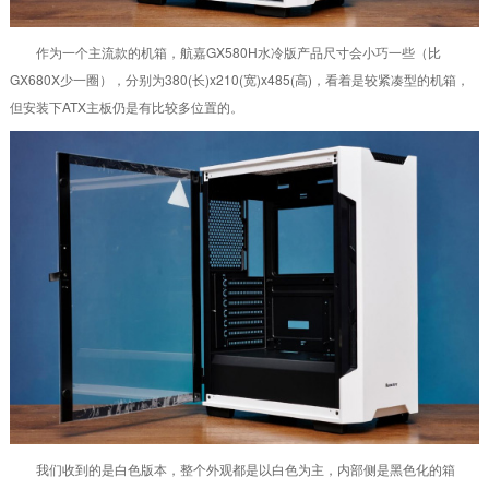
作为一个主流款的机箱，航嘉GX580H水冷版产品尺寸会小巧一些（比
GX680X少一圈），分别为380(长)x210(宽)x485(高)，看着是较紧凑型的机箱，
但安装下ATX主板仍是有比较多位置的。
我们收到的是白色版本，整个外观都是以白色为主，内部侧是黑色化的箱