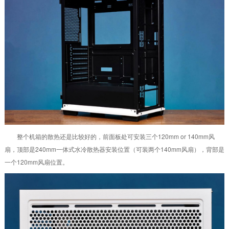
整个机箱的散热还是比较好的，前面板处可安装三个120mm or 140mm风
扇，顶部是240mm一体式水冷散热器安装位置（可装两个140mm风扇），背部是
一个120mm风扇位置。