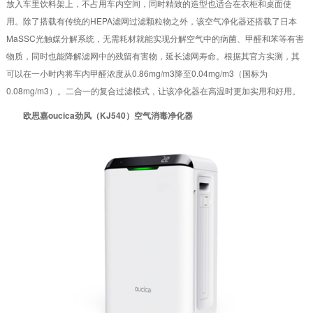
放入车里饮料架上，不占用车内空间，同时精致的造型也适合在衣柜和桌面使
用。除了搭载有传统的HEPA滤网过滤颗粒物之外，该空气净化器还搭载了日本
MaSSC光触媒分解系统，无需耗材就能实现分解空气中的病菌、甲醛和苯等有害
物质，同时也能降解滤网中的残留有害物，延长滤网寿命。根据其官方实测，其
可以在一小时内将车内甲醛浓度从0.86mg/m3降至0.04mg/m3（国标为
0.08mg/m3）。二合一的复合过滤模式，让该净化器在高温时更加实用和好用。
欧思嘉oucica劲风（KJ540）空气消毒净化器