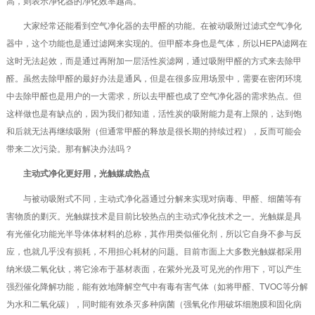
高，则表示净化器的净化效率越高。
大家经常还能看到空气净化器的去甲醛的功能。在被动吸附过滤式空气净化
器中，这个功能也是通过滤网来实现的。但甲醛本身也是气体，所以HEPA滤网在
这时无法起效，而是通过再附加一层活性炭滤网，通过吸附甲醛的方式来去除甲
醛。虽然去除甲醛的最好办法是通风，但是在很多应用场景中，需要在密闭环境
中去除甲醛也是用户的一大需求，所以去甲醛也成了空气净化器的需求热点。但
这样做也是有缺点的，因为我们都知道，活性炭的吸附能力是有上限的，达到饱
和后就无法再继续吸附（但通常甲醛的释放是很长期的持续过程），反而可能会
带来二次污染。那有解决办法吗？
主动式净化更好用，光触媒成热点
与被动吸附式不同，主动式净化器通过分解来实现对病毒、甲醛、细菌等有
害物质的剿灭。光触媒技术是目前比较热点的主动式净化技术之一。光触媒是具
有光催化功能光半导体体材料的总称，其作用类似催化剂，所以它自身不参与反
应，也就几乎没有损耗，不用担心耗材的问题。目前市面上大多数光触媒都采用
纳米级二氧化钛，将它涂布于基材表面，在紫外光及可见光的作用下，可以产生
强烈催化降解功能，能有效地降解空气中有毒有害气体（如将甲醛、TVOC等分解
为水和二氧化碳），同时能有效杀灭多种病菌（强氧化作用破坏细胞膜和固化病