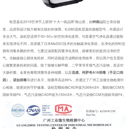
欧思嘉在2019空净节上获得“十大一线品牌”南山奖，由
钟南山
院士亲自颁
奖，品质和设计能力都有比较好的保障。KJ380是欧思嘉的旗舰型号，外观设计
专业大气。该机型适用于30~50㎡的空间净化使用。与普通空气净化器通过吸附
来实现净化不同，其搭载了日本MaSSC技术的光触媒净化系统，在净化的同时还
拥有消毒杀菌的作用。七重过滤搭配四重净化系统，能够更好的提供洁净的空
气。光触媒核心模块免耗材，同时还能提升滤网的使用效率，所以用户也无需担
心频繁更换耗材的问题。除了能够分解甲醛、二甲苯等常规气态污染物，其还对
大肠杆菌、金黄色葡萄球菌等多种细菌，以及
流感、柯萨奇A16病毒（手足口病
因）、诺如病毒
等进行杀灭，除菌率高达99%，并通过了广州工业微生物检测中
心检验，能更好的守护健康。该机型颗粒物CADR值为369m3/h，颗粒物CCM为
国标等级P4，气态污染物CADR值为150m3/h，气态污染物CCM为国标等级F4。