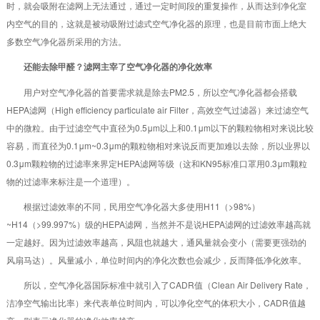
时，就会吸附在滤网上无法通过，通过一定时间段的重复操作，从而达到净化室
内空气的目的，这就是被动吸附过滤式空气净化器的原理，也是目前市面上绝大
多数空气净化器所采用的方法。
还能去除甲醛？滤网主宰了空气净化器的净化效率
用户对空气净化器的首要需求就是除去PM2.5，所以空气净化器都会搭载
HEPA滤网（High efficiency particulate air Filter，高效空气过滤器）来过滤空气
中的微粒。由于过滤空气中直径为0.5μm以上和0.1μm以下的颗粒物相对来说比较
容易，而直径为0.1μm~0.3μm的颗粒物相对来说反而更加难以去除，所以业界以
0.3μm颗粒物的过滤率来界定HEPA滤网等级（这和KN95标准口罩用0.3μm颗粒
物的过滤率来标注是一个道理）。
根据过滤效率的不同，民用空气净化器大多使用H11（>98%）
~H14（>99.997%）级的HEPA滤网，当然并不是说HEPA滤网的过滤效率越高就
一定越好。因为过滤效率越高，风阻也就越大，通风量就会变小（需要更强劲的
风扇马达）。风量减小，单位时间内的净化次数也会减少，反而降低净化效率。
所以，空气净化器国际标准中就引入了CADR值（Clean Air Delivery Rate，
洁净空气输出比率）来代表单位时间内，可以净化空气的体积大小，CADR值越