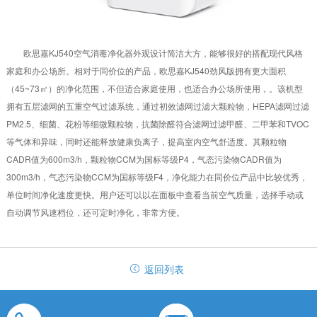
欧思嘉KJ540空气消毒净化器外观设计简洁大方，能够很好的搭配现代风格
家庭和办公场所。相对于同价位的产品，欧思嘉KJ540劲风版拥有更大面积
（45~73㎡）的净化范围，不但适合家庭使用，也适合办公场所使用，。该机型
拥有五层滤网的五重空气过滤系统，通过初效滤网过滤大颗粒物，HEPA滤网过滤
PM2.5、细菌、花粉等细微颗粒物，抗菌除醛符合滤网过滤甲醛、二甲苯和TVOC
等气体和异味，同时还能释放健康负离子，提高室内空气舒适度。其颗粒物
CADR值为600m3/h，颗粒物CCM为国标等级P4，气态污染物CADR值为
300m3/h，气态污染物CCM为国标等级F4，净化能力在同价位产品中比较优秀，
单位时间净化速度更快。用户还可以以在面板中查看当前空气质量，选择手动或
自动调节风速档位，还可定时净化，非常方便。
返回列表