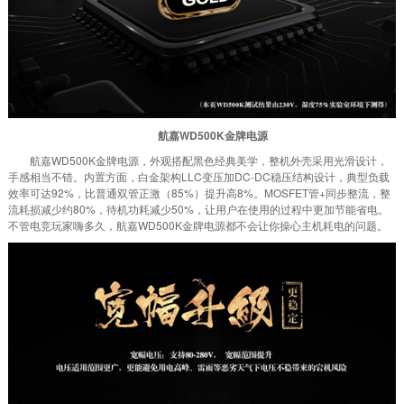
航嘉WD500K金牌电源
航嘉WD500K金牌电源，外观搭配黑色经典美学，整机外壳采用光滑设计，
手感相当不错。内置方面，白金架构LLC变压加DC-DC稳压结构设计，典型负载
效率可达92%，比普通双管正激（85%）提升高8%。MOSFET管+同步整流，整
流耗损减少约80%，待机功耗减少50%，让用户在使用的过程中更加节能省电。
不管电竞玩家嗨多久，航嘉WD500K金牌电源都不会让你操心主机耗电的问题。