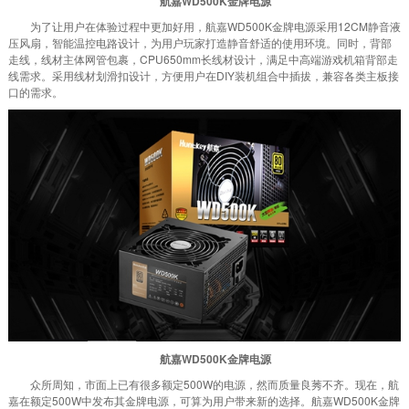
航嘉WD500K金牌电源
为了让用户在体验过程中更加好用，航嘉WD500K金牌电源采用12CM静音液
压风扇，智能温控电路设计，为用户玩家打造静音舒适的使用环境。同时，背部
走线，线材主体网管包裹，CPU650mm长线材设计，满足中高端游戏机箱背部走
线需求。采用线材划滑扣设计，方便用户在DIY装机组合中插拔，兼容各类主板接
口的需求。
航嘉WD500K金牌电源
众所周知，市面上已有很多额定500W的电源，然而质量良莠不齐。现在，航
嘉在额定500W中发布其金牌电源，可算为用户带来新的选择。航嘉WD500K金牌