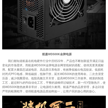
航嘉WD500K金牌电源
我们都知道航嘉在机电硬件行业中历经22年，产品也不断创新提升满足日益
变化的市场需求。而航嘉WD500K金牌电源全网管线材的搭配，使得其更美观耐
用。配置大量固态滤波电容、高品质日系电容，有效降低输出电流纹波。低损耗
封闭式PFC电感，降低磁损，抵御干扰，延长WD500K的使用寿命。二次含浸变
压器，减少线圈震动。低阻高频主开关管，提高WD500K工作效率。精湛的制造
工艺，超过80%的RI自动化工艺，平整的波峰焊过锡技术，新一代Y型散热片，使
得WD500K散热效果非常好，让电源经久耐用。航嘉严格的品质管理，多达22道
严苛的检测程序，使得航嘉电源品质始终如一，让用户买的放心用的放心。