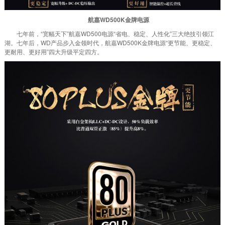
航嘉WD500K金牌电源
七年前，“宽幅天下”航嘉WD500电源“省电、稳定、人性化”三大绝技引领江
湖。七年后，WD产品步入金领时代，航嘉WD500K金牌电源“更节能、更稳定、
更耐用、更好用”四大升级平定四方。