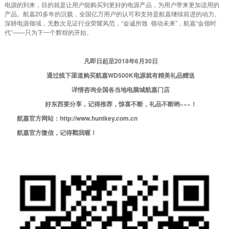
电源的到来，目的就是让用户能购买到更好的电源产品，为用户带来更加适用的
产品。航嘉20多年的沉载，全国亿万用户的认可和支持是航嘉继续前进的动力。
深耕电源领域，无数次见证行业荣耀风范，“金诚所致 领动未来”，航嘉“金领时
代”——只为下一个辉煌的开始。
凡即日起
至2018年6月30日
通过线下渠道
购买航嘉WD500K
电源
就有精美礼品赠送
详情咨询
全国各
当地电脑城
航嘉
门店
好东西要分享，
记得
推荐，惊喜不断
，礼品不断
哟~~~！
航嘉官方网站：http://www.huntkey.com.cn
航嘉官方微信
，记得戳我喔！