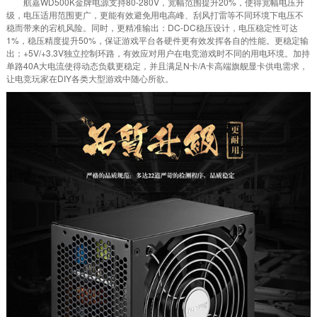
航嘉WD500K金牌电源支持80-280V，宽幅范围提升20%，使得宽幅电压升
级，电压适用范围更广，更能有效避免用电高峰、刮风打雷等不同环境下电压不
稳而带来的宕机风险。同时，更精准输出：DC-DC稳压设计，电压稳定性可达
1%，稳压精度提升50%，保证游戏平台各硬件更有效发挥各自的性能。更稳定输
出：+5V/+3.3V独立控制环路，有效应对用户在电竞游戏时不同的用电环境。加持
单路40A大电流使得动态负载更稳定，并且满足N卡/A卡高端旗舰显卡供电需求，
让电竞玩家在DIY各类大型游戏中随心所欲。