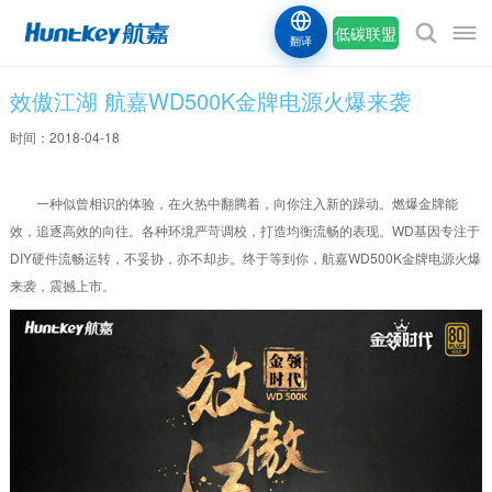
低碳联盟
翻译
效傲江湖 航嘉WD500K金牌电源火爆来袭
时间：2018-04-18
一种似曾相识的体验，在火热中翻腾着，向你注入新的躁动。燃爆金牌能
效，追逐高效的向往。各种环境严苛调校，打造均衡流畅的表现。WD基因专注于
DIY硬件流畅运转，不妥协，亦不却步。终于等到你，航嘉WD500K金牌电源火爆
来袭，震撼上市。