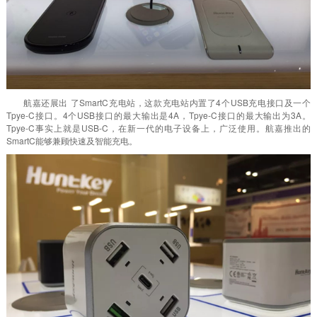
航嘉还展出 了SmartC充电站，这款充电站内置了4个USB充电接口及一个
Tpye-C接口。4个USB接口的最大输出是4A，Tpye-C接口的最大输出为3A。
Tpye-C事实上就是USB-C，在新一代的电子设备上，广泛使用。航嘉推出的
SmartC能够兼顾快速及智能充电。