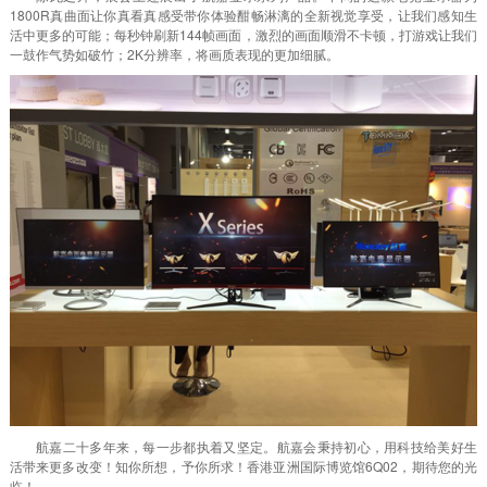
1800R真曲面让你真看真感受带你体验酣畅淋漓的全新视觉享受，让我们感知生
活中更多的可能；每秒钟刷新144帧画面，激烈的画面顺滑不卡顿，打游戏让我们
一鼓作气势如破竹；2K分辨率，将画质表现的更加细腻。
航嘉二十多年来，每一步都执着又坚定。航嘉会秉持初心，用科技给美好生
活带来更多改变！知你所想，予你所求！香港亚洲国际博览馆6Q02，期待您的光
临！