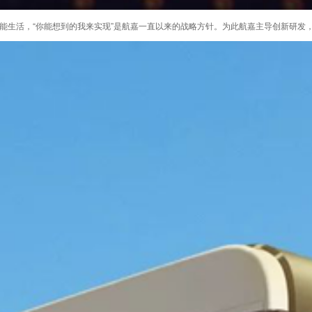
能生活，“你能想到的我来实现”是航嘉一直以来的战略方针。为此航嘉主导创新研发，