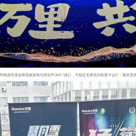
电源凭借金牌高效架构与原生PCIe5.1接口，可稳定支撑高功耗显卡运行；暴风