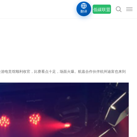
低碳联盟
翻译
墅区全游电竞馆顺利收官，比赛看点十足，场面火爆。航嘉合作伙伴杭州迪富也来到