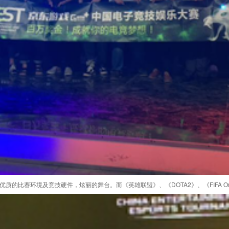
比赛环境及竞技硬件，炫丽的舞台。而《英雄联盟》、《DOTA2》、《FIFA On