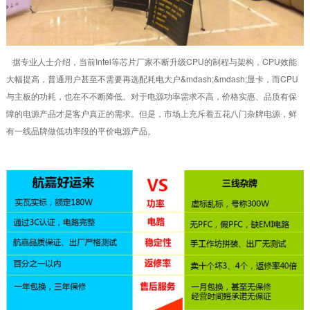
据专业人士介绍，当前Intel等芯片厂家不断升级CPU的制程与架构，CPU效能
大幅提高，普通用户甚至不需要再选配耗电大户&mdash;&mdash;显卡，而CPU
与主板的功耗，也在不不断降低。对于电源功率需求不高，价格实惠、品质有保
障的电源产品才是客户真正的需求。但是，市场上充斥着五花八门杂牌电源，鲜
有一线品牌做低功率段的平价电源产品。