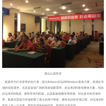
观众认真听讲
航嘉作为行业变革的先行者，提出&ldquo;好运280&rdquo;套装方案，来满足市
场的实际需求，尤其是县镇广阔的简装低配需求。好运来280套包整体方案，包括
好运来280电源、睿智等系列机箱，以及航嘉电脑专用排插。经过多年的市场经
营，航嘉在渠道与市场积累了庞大的用户群体，拥有良好的市场口碑。好运来280
套包上市一个月来，受到市场热烈的回应，取得巨大的反响。