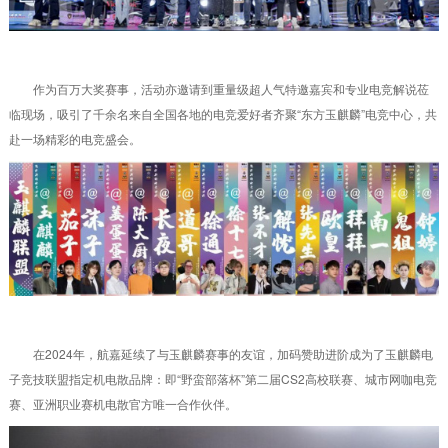
作为百万大奖赛事，活动亦邀请到重量级超人气特邀嘉宾和专业电竞解说莅
临现场，吸引了千余名来自全国各地的电竞爱好者齐聚“东方玉麒麟”电竞中心，共
赴一场精彩的电竞盛会。
在2024年，航嘉延续了与玉麒麟赛事的友谊，加码赞助进阶成为了玉麒麟电
子竞技联盟指定机电散品牌：即“野蛮部落杯”第二届CS2高校联赛、城市网咖电竞
赛、亚洲职业赛机电散官方唯一合作伙伴。