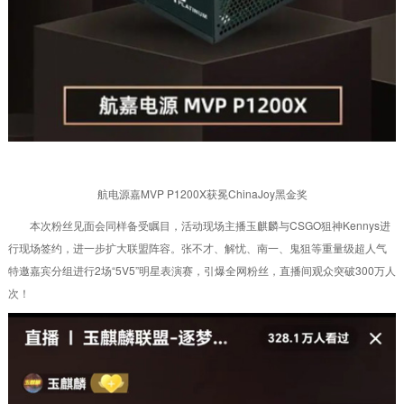
航电源嘉MVP P1200X获冕ChinaJoy黑金奖
本次粉丝见面会同样备受瞩目，活动现场主播玉麒麟与CSGO狙神Kennys进
行现场签约，进一步扩大联盟阵容。张不才、解忧、南一、鬼狙等重量级超人气
特邀嘉宾分组进行2场“5V5”明星表演赛，引爆全网粉丝，直播间观众突破300万人
次！