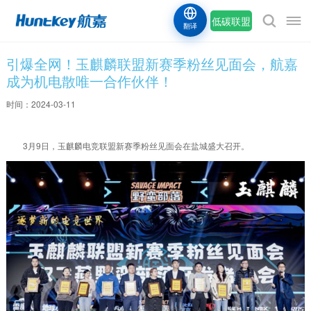
低碳联盟
翻译
引爆全网！玉麒麟联盟新赛季粉丝见面会，航嘉
成为机电散唯一合作伙伴！
时间：2024-03-11
3月9日，玉麒麟电竞联盟新赛季粉丝见面会在盐城盛大召开。