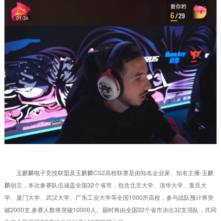
玉麒麟电子竞技联盟及玉麒麟CS2高校联赛是由知名企业家、知名主播-玉麒
麟创立，本次参赛队伍涵盖全国32个省市，包含北京大学、清华大学、复旦大
学、厦门大学、武汉大学、广东工业大学等全国1000所高校，参与战队预计将突
破2000支,参赛人数将突破10000人。届时将由全国32个省市决出32支强队，共同