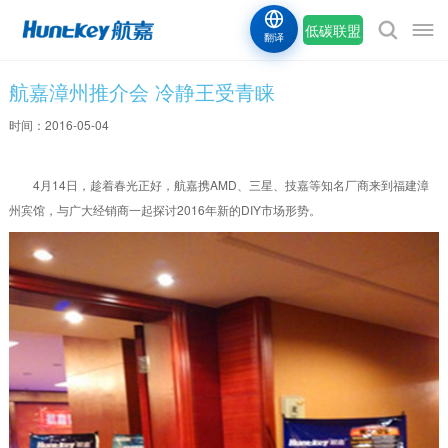
低碳联盟
翻译
航嘉漳州推介会 冷静王受青睐
时间：2016-05-04
4月14日，趁着春光正好，航嘉携AMD、三星、技嘉等知名厂商来到福建漳
州宾馆，与广大经销商一起探讨2016年新的DIY市场形势。