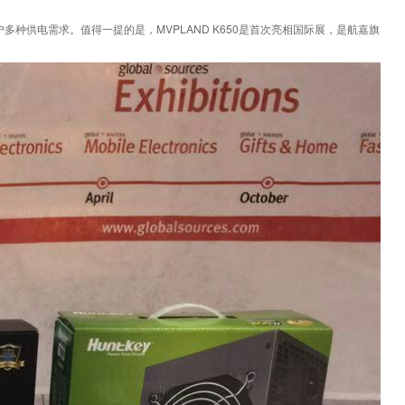
户多种供电需求。值得一提的是，MVPLAND K650是首次亮相国际展，是航嘉旗