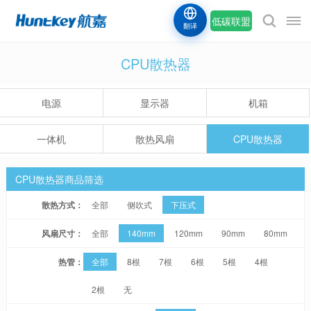
低碳联盟
翻译
CPU散热器
电源
显示器
机箱
一体机
散热风扇
CPU散热器
CPU散热器商品筛选
散热方式：
全部
侧吹式
下压式
风扇尺寸：
全部
140mm
120mm
90mm
80mm
热管：
全部
8根
7根
6根
5根
4根
2根
无