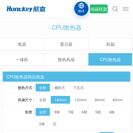
低碳联盟
翻译
CPU散热器
电源
显示器
机箱
一体机
散热风扇
CPU散热器
CPU散热器商品筛选
散热方式：
全部
侧吹式
下压式
风扇尺寸：
全部
140mm
120mm
90mm
80mm
热管：
全部
8根
7根
6根
5根
4根
2根
无