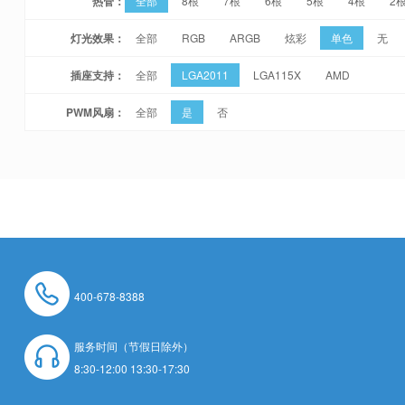
热管：
全部
8根
7根
6根
5根
4根
2
灯光效果：
全部
RGB
ARGB
炫彩
单色
无
插座支持：
全部
LGA2011
LGA115X
AMD
PWM风扇：
全部
是
否
400-678-8388
服务时间（节假日除外）
8:30-12:00 13:30-17:30