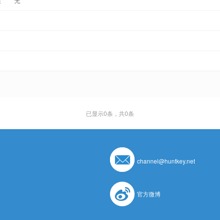
根
无
已显示
0
条，共0条
channel@huntkey.net
官方微博