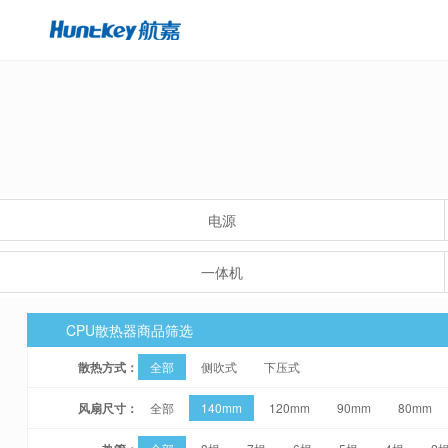
电源
一体机
CPU散热器商品筛选
散热方式：
全部
侧吹式
下压式
风扇尺寸：
全部
140mm
120mm
90mm
80mm