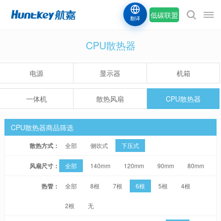
低碳联盟
翻译
CPU散热器
电源
显示器
机箱
一体机
散热风扇
CPU散热器
CPU散热器商品筛选
散热方式：
全部
侧吹式
下压式
风扇尺寸：
全部
140mm
120mm
90mm
80mm
热管：
全部
8根
7根
6根
5根
4根
2根
无