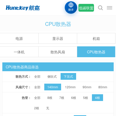
低碳联盟
翻译
CPU散热器
电源
显示器
机箱
一体机
散热风扇
CPU散热器
CPU散热器商品筛选
散热方式：
全部
侧吹式
下压式
风扇尺寸：
全部
140mm
120mm
90mm
80mm
热管：
全部
8根
7根
6根
5根
4根
2根
无