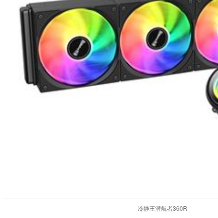
冷静王潜航者360R