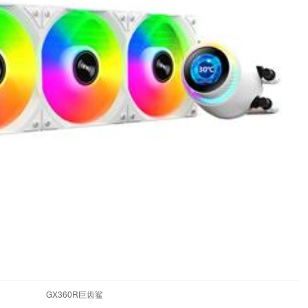
GX360R巨齿鲨