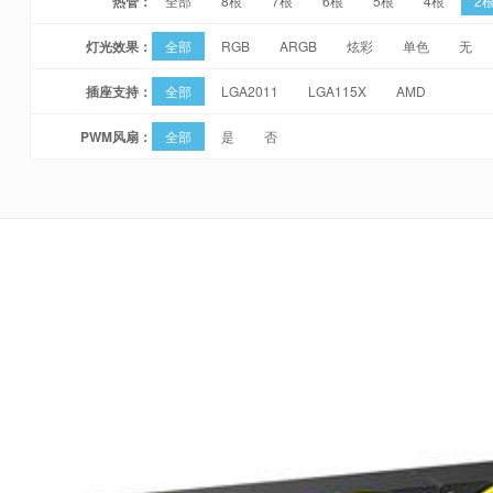
热管：
全部
8根
7根
6根
5根
4根
2
灯光效果：
全部
RGB
ARGB
炫彩
单色
无
插座支持：
全部
LGA2011
LGA115X
AMD
PWM风扇：
全部
是
否