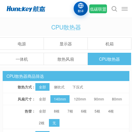
低碳联盟
翻译
CPU散热器
电源
显示器
机箱
一体机
散热风扇
CPU散热器
CPU散热器商品筛选
散热方式：
全部
侧吹式
下压式
风扇尺寸：
全部
140mm
120mm
90mm
80mm
热管：
全部
8根
7根
6根
5根
4根
2根
无