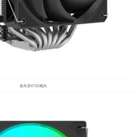
暴风雪X720飓风