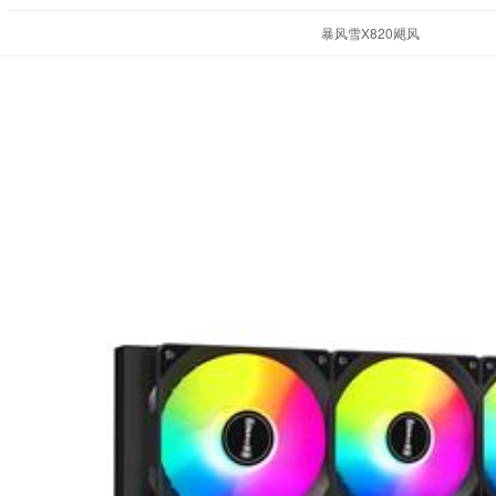
暴风雪X820飓风