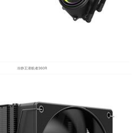
冷静王潜航者360R