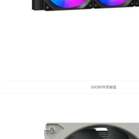
GX360R黑鳍鲨