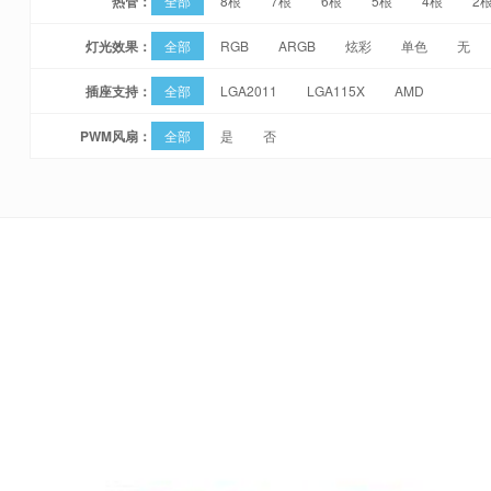
热管：
全部
8根
7根
6根
5根
4根
2
灯光效果：
全部
RGB
ARGB
炫彩
单色
无
插座支持：
全部
LGA2011
LGA115X
AMD
PWM风扇：
全部
是
否