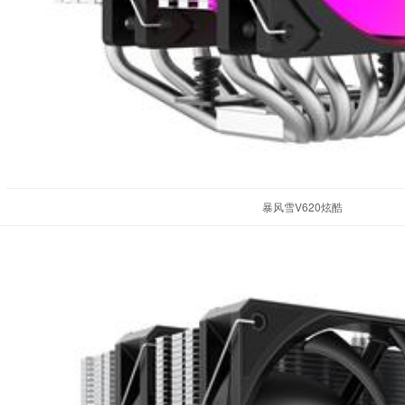
暴风雪V620炫酷