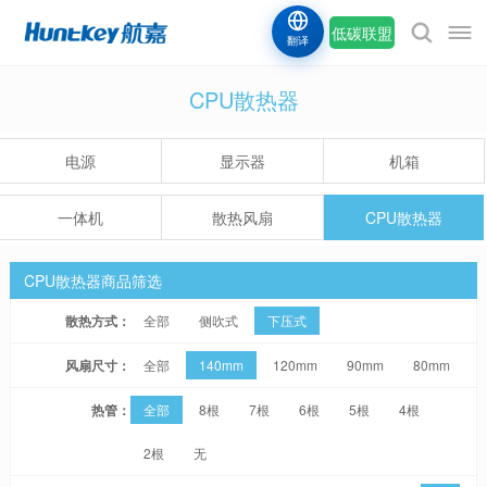
低碳联盟
翻译
CPU散热器
电源
显示器
机箱
一体机
散热风扇
CPU散热器
CPU散热器商品筛选
散热方式：
全部
侧吹式
下压式
风扇尺寸：
全部
140mm
120mm
90mm
80mm
热管：
全部
8根
7根
6根
5根
4根
2根
无