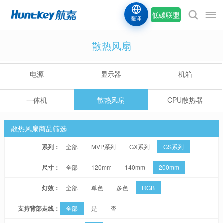
低碳联盟
翻译
散热风扇
电源
显示器
机箱
一体机
散热风扇
CPU散热器
散热风扇商品筛选
系列：
全部
MVP系列
GX系列
GS系列
尺寸：
全部
120mm
140mm
200mm
灯效：
全部
单色
多色
RGB
支持背部走线：
全部
是
否