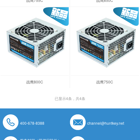
战鹰755C
战鹰850C
战鹰800C
战鹰750C
已显示
4
条，共4条
400-678-8388
channel@huntkey.net