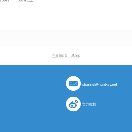
已显示
0
条，共0条
channel@huntkey.net
官方微博