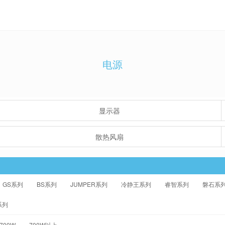
电源
显示器
散热风扇
GS系列
BS系列
JUMPER系列
冷静王系列
睿智系列
磐石系
系列
-700W
700W以上