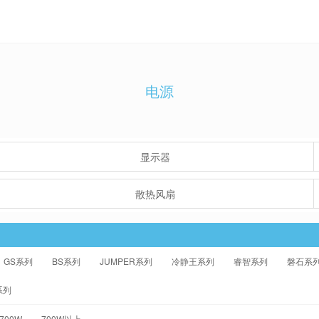
电源
显示器
散热风扇
GS系列
BS系列
JUMPER系列
冷静王系列
睿智系列
磐石系
系列
-700W
700W以上