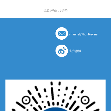
已显示
6
条，共6条
channel@huntkey.net
官方微博