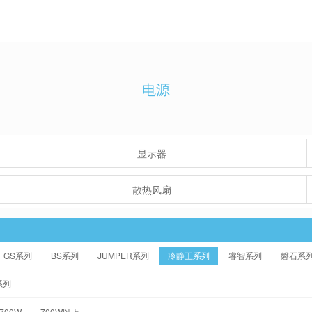
电源
显示器
散热风扇
GS系列
BS系列
JUMPER系列
冷静王系列
睿智系列
磐石系
系列
-700W
700W以上