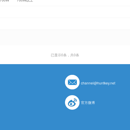
已显示
0
条，共0条
channel@huntkey.net
官方微博