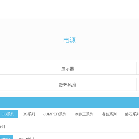
电源
显示器
散热风扇
GS系列
BS系列
JUMPER系列
冷静王系列
睿智系列
磐石系
系列
-700W
700W以上