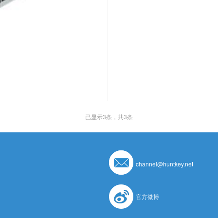
已显示
3
条，共3条
channel@huntkey.net
官方微博