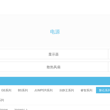
电源
显示器
散热风扇
GS系列
BS系列
JUMPER系列
冷静王系列
睿智系列
磐石系
系列
-700W
700W以上