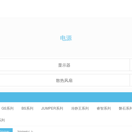
电源
显示器
散热风扇
GS系列
BS系列
JUMPER系列
冷静王系列
睿智系列
磐石系
系列
-700W
700W以上