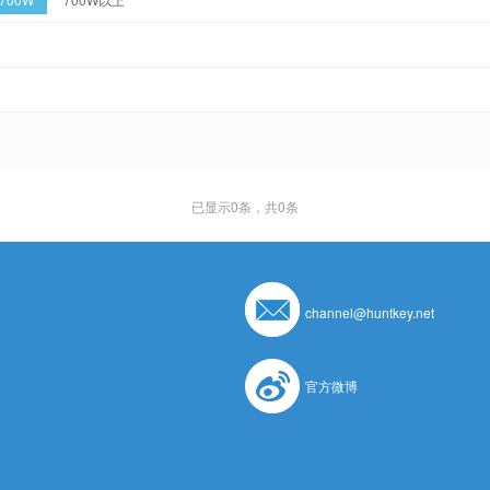
已显示
0
条，共0条
channel@huntkey.net
官方微博