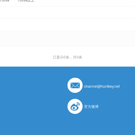
已显示
0
条，共0条
channel@huntkey.net
官方微博