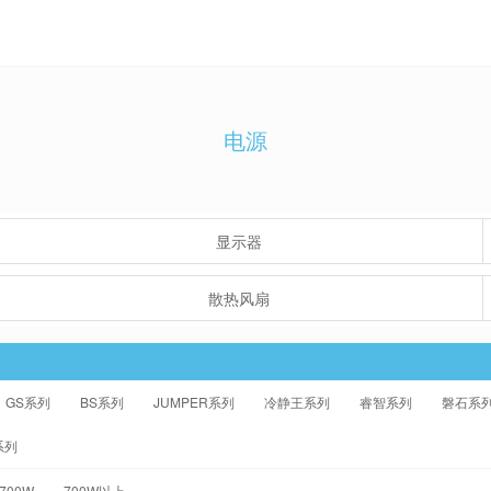
电源
显示器
散热风扇
GS系列
BS系列
JUMPER系列
冷静王系列
睿智系列
磐石系
系列
-700W
700W以上