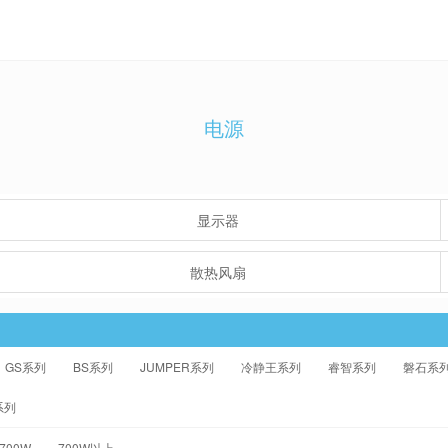
电源
显示器
散热风扇
GS系列
BS系列
JUMPER系列
冷静王系列
睿智系列
磐石系
系列
-700W
700W以上