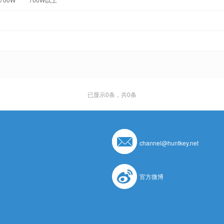
已显示
0
条，共0条
channel@huntkey.net
官方微博