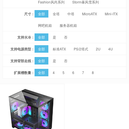
Fashion风尚系列
Storm暴风雪系列
尺寸：
全部
全塔
中塔
MicroATX
Mini-ITX
网吧机箱
服务器机箱
支持水冷：
全部
是
否
支持电源类型：
全部
标准ATX
PS/2塔式
2U
4U
支持背部走线：
全部
是
否
扩展槽数量：
全部
4
5
6
7
8