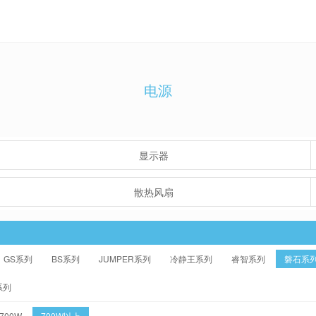
电源
显示器
散热风扇
GS系列
BS系列
JUMPER系列
冷静王系列
睿智系列
磐石系
系列
-700W
700W以上