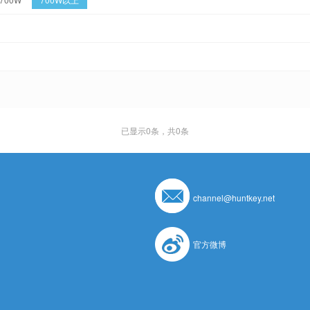
已显示
0
条，共0条
channel@huntkey.net
官方微博