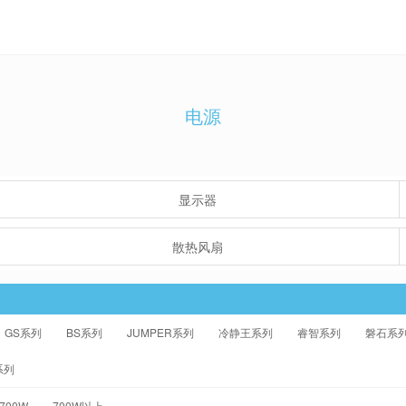
电源
显示器
散热风扇
GS系列
BS系列
JUMPER系列
冷静王系列
睿智系列
磐石系
系列
-700W
700W以上