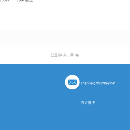
已显示
0
条，共0条
channel@huntkey.net
官方微博