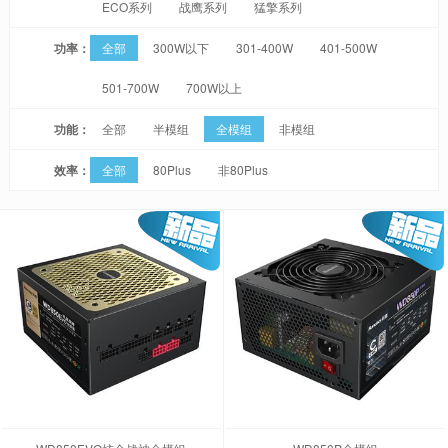
ECO系列
战鹰系列
猛擎系列
功率：
全部
300W以下
301-400W
401-500W
501-700W
700W以上
功能：
全部
半模组
全模组
非模组
效率：
全部
80Plus
非80Plus