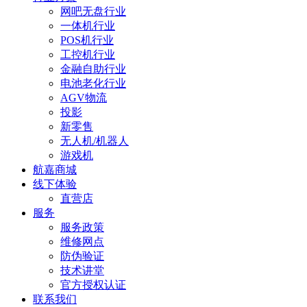
网吧无盘行业
一体机行业
POS机行业
工控机行业
金融自助行业
电池老化行业
AGV物流
投影
新零售
无人机/机器人
游戏机
航嘉商城
线下体验
直营店
服务
服务政策
维修网点
防伪验证
技术讲堂
官方授权认证
联系我们