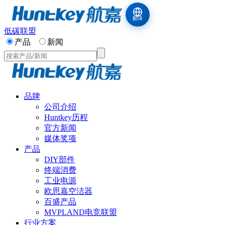
翻译
低碳联盟
产品
新闻
品牌
公司介绍
Huntkey历程
官方新闻
媒体奖项
产品
DIY部件
终端消费
工业电源
欧思嘉空洁器
百盛产品
MVPLAND电竞联盟
行业方案